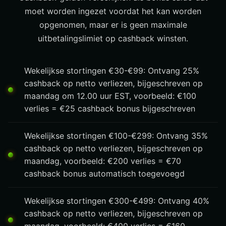
moet worden ingezet voordat het kan worden
opgenomen, maar er is geen maximale
uitbetalingslimiet op cashback winsten.
Wekelijkse stortingen €30-€99: Ontvang 25%
cashback op netto verliezen, bijgeschreven op
maandag om 12.00 uur EST, voorbeeld: €100
verlies = €25 cashback bonus bijgeschreven
Wekelijkse stortingen €100-€299: Ontvang 35%
cashback op netto verliezen, bijgeschreven op
maandag, voorbeeld: €200 verlies = €70
cashback bonus automatisch toegevoegd
Wekelijkse stortingen €300-€499: Ontvang 40%
cashback op netto verliezen, bijgeschreven op