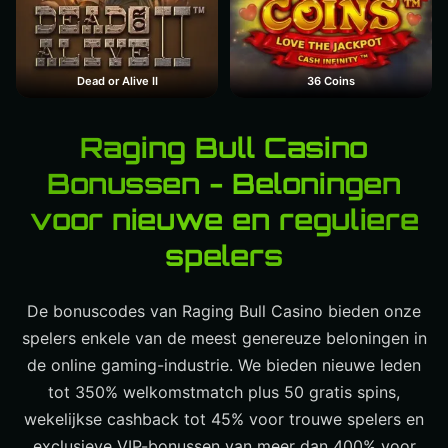
Dead or Alive II
36 Coins
Raging Bull Casino
Bonussen - Beloningen
voor nieuwe en reguliere
spelers
De bonuscodes van Raging Bull Casino bieden onze
spelers enkele van de meest genereuze beloningen in
de online gaming-industrie. We bieden nieuwe leden
tot 350% welkomstmatch plus 50 gratis spins,
wekelijkse cashback tot 45% voor trouwe spelers en
exclusieve VIP-bonussen van meer dan 400% voor