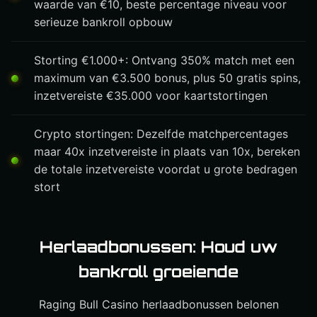
waarde van €10, beste percentage niveau voor
serieuze bankroll opbouw
Storting €1.000+: Ontvang 350% match met een
maximum van €3.500 bonus, plus 50 gratis spins,
inzetvereiste €35.000 voor kaartstortingen
Crypto stortingen: Dezelfde matchpercentages
maar 40x inzetvereiste in plaats van 10x, bereken
de totale inzetvereiste voordat u grote bedragen
stort
Herlaadbonussen: Houd uw
bankroll groeiende
Raging Bull Casino herlaadbonussen belonen