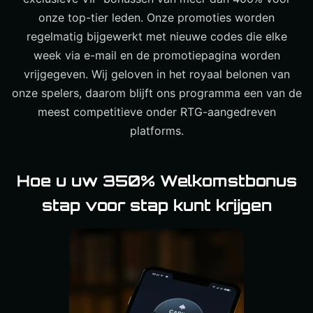
onze top-tier leden. Onze promoties worden
regelmatig bijgewerkt met nieuwe codes die elke
week via e-mail en de promotiepagina worden
vrijgegeven. Wij geloven in het royaal belonen van
onze spelers, daarom blijft ons programma een van de
meest competitieve onder RTG-aangedreven
platforms.
Hoe u uw 350% Welkomstbonus
stap voor stap kunt krijgen