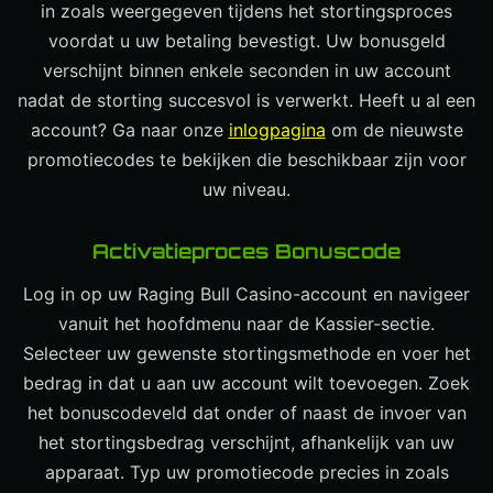
in zoals weergegeven tijdens het stortingsproces
voordat u uw betaling bevestigt. Uw bonusgeld
verschijnt binnen enkele seconden in uw account
nadat de storting succesvol is verwerkt. Heeft u al een
account? Ga naar onze
inlogpagina
om de nieuwste
promotiecodes te bekijken die beschikbaar zijn voor
uw niveau.
Activatieproces Bonuscode
Log in op uw Raging Bull Casino-account en navigeer
vanuit het hoofdmenu naar de Kassier-sectie.
Selecteer uw gewenste stortingsmethode en voer het
bedrag in dat u aan uw account wilt toevoegen. Zoek
het bonuscodeveld dat onder of naast de invoer van
het stortingsbedrag verschijnt, afhankelijk van uw
apparaat. Typ uw promotiecode precies in zoals