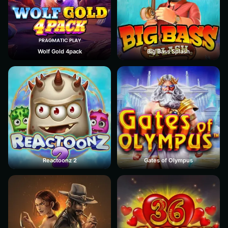
Wolf Gold 4pack
Big Bass Splash
Reactoonz 2
Gates of Olympus