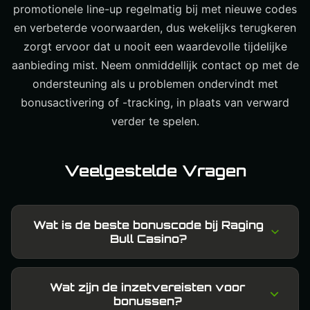
promotionele line-up regelmatig bij met nieuwe codes
en verbeterde voorwaarden, dus wekelijks terugkeren
zorgt ervoor dat u nooit een waardevolle tijdelijke
aanbieding mist. Neem onmiddellijk contact op met de
ondersteuning als u problemen ondervindt met
bonusactivering of -tracking, in plaats van verward
verder te spelen.
Veelgestelde Vragen
Wat is de beste bonuscode bij Raging
Bull Casino?
MIGHTY350 geeft 350% bonus plus 50 gratis
spins bij je eerste storting en is het hoogste
Wat zijn de inzetvereisten voor
welkomstaanbod dat momenteel beschikbaar
bonussen?