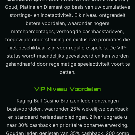
Goud, Platina en Diamant op basis van uw cumulatieve
stortings- en inzetactiviteit. Elk niveau ontgrendelt
betere voordelen, waaronder hogere
matchpercentages, verhoogde cashbacktarieven,
toegewijde ondersteuning en exclusieve promoties die
niet beschikbaar zijn voor reguliere spelers. De VIP-
status wordt maandelijks geëvalueerd en kan worden
gehandhaafd door regelmatige speelactiviteit voort te
zetten.
VIP Niveau Voordelen
Raging Bull Casino Bronzen leden ontvangen
basisvoordelen, waaronder 25% wekelijkse cashback
en standaard herlaadaanbiedingen. Zilver upgrade u
naar 30% cashback en prioritaire opnameverwerking.
Gouden leden genieten van 35% cashback, 200 comp